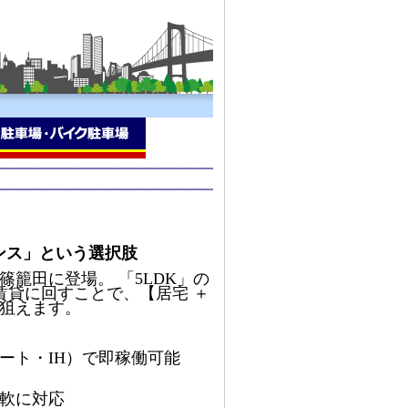
ンス」という選択肢
篠籠田に登場。 「5LDK」の
賃貸に回すことで、【居宅 ＋
狙えます。
ート・IH）で即稼働可能
軟に対応