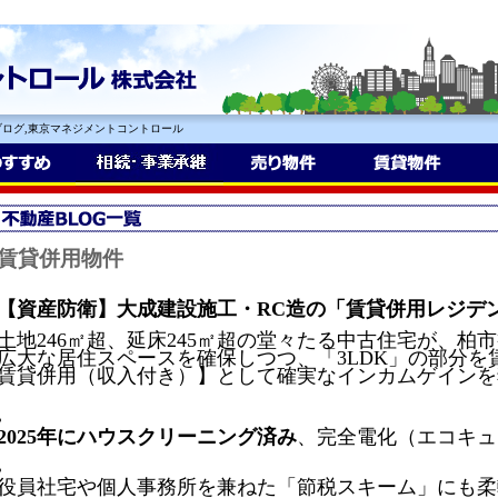
ログ,東京マネジメントコントロール
賃貸併用物件
【資産防衛】大成建設施工・RC造の「賃貸併用レジデ
土地246㎡超、延床245㎡超の堂々たる中古住宅が、柏市
広大な居住スペースを確保しつつ、「3LDK」の部分を
賃貸併用（収入付き）】として確実なインカムゲインを
2025年にハウスクリーニング済み
、完全電化（エコキュ
役員社宅や個人事務所を兼ねた「節税スキーム」にも柔