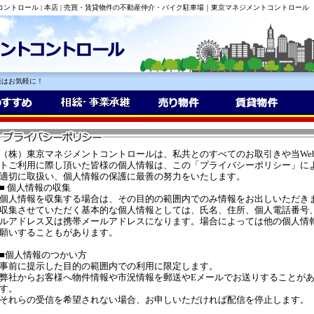
コントロール | 本店 | 売買・賃貸物件の不動産仲介・バイク駐車場｜東京マネジメントコントロール
談はお気軽に！
（株）東京マネジメントコントロールは、私共とのすべてのお取引きや当We
トご利用に際し頂いた皆様の個人情報は、この「プライバシーポリシー」に
適切に取扱い、個人情報の保護に最善の努力をいたします。
■ 個人情報の収集
個人情報を収集する場合は、その目的の範囲内でのみ情報をお出しいただき
収集させていただく基本的な個人情報としては、氏名、住所、個人電話番号
ルアドレス又は携帯メールアドレスになります。場合によっては他の個人情
願いすることもがあります。
■個人情報のつかい方
事前に提示した目的の範囲内での利用に限定します。
弊社からお客様へ物件情報や市況情報を郵送やEメールでお送りすることが
す。
それらの受信を希望されない場合、お申しいただければ配信を停止します。