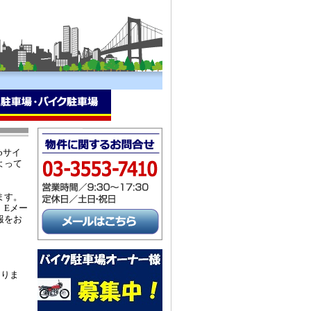
bサイ
よって
ます。
、Eメー
報をお
ありま