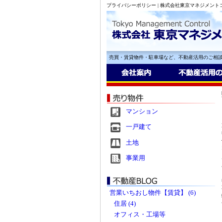
プライバシーポリシー | 株式会社東京マネジメント
売買・賃貸物件・駐車場など、不動産活用のご相
マンション
一戸建て
土地
事業用
営業いちおし物件【賃貸】 (6)
住居 (4)
オフィス・工場等