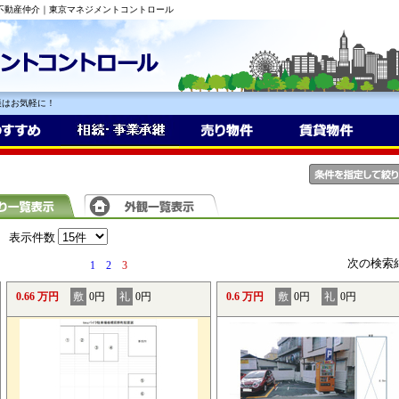
の不動産仲介｜東京マネジメントコントロール
談はお気軽に！
表示件数
次の検索
1
2
3
0.66 万円
敷
0円
礼
0円
0.6 万円
敷
0円
礼
0円