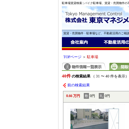
駐車場賃貸検索 | バイク駐車場、賃貸・売買物件
賃貸・売買物件・駐車場など、不動産活用のご相
TOPページ
＞
駐車場
40件
の検索結果
（ 31 〜 40 件を表示）
前の検索結果
0.66 万円
敷
0円
礼
0円