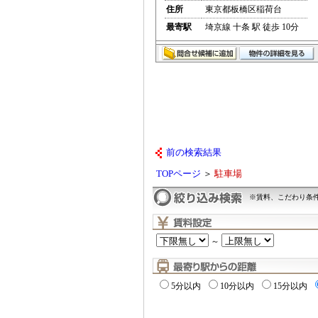
住所
東京都板橋区稲荷台
最寄駅
埼京線 十条 駅 徒歩 10分
前の検索結果
TOPページ
＞
駐車場
※賃料、こだわり条
～
5分以内
10分以内
15分以内