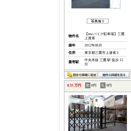
【tmcバイク駐車場】三鷹
物件名
上連雀
築年
2012年06月
住所
東京都三鷹市上連雀１
中央本線 三鷹 駅 徒歩 12
最寄駅
分
0.55 万円
敷
0円
礼
0円