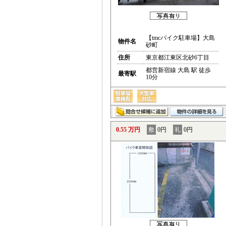
【tmcバイク駐車場】大島
物件名
砂町
住所
東京都江東区北砂6丁目
都営新宿線 大島 駅 徒歩
最寄駅
10分
0.55 万円
敷
0円
礼
0円