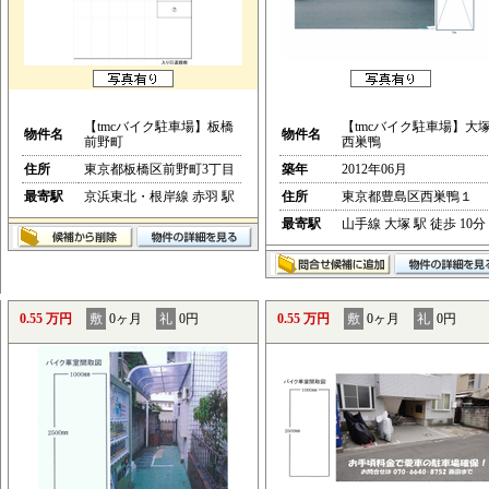
【tmcバイク駐車場】板橋
【tmcバイク駐車場】大
物件名
物件名
前野町
西巣鴨
住所
東京都板橋区前野町3丁目
築年
2012年06月
最寄駅
京浜東北・根岸線 赤羽 駅
住所
東京都豊島区西巣鴨１
最寄駅
山手線 大塚 駅 徒歩 10分
0.55 万円
敷
0ヶ月
礼
0円
0.55 万円
敷
0ヶ月
礼
0円