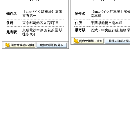
【tmcバイク駐車場】葛飾
【tmcバイク駐車場】船
物件名
物件名
立石第一
南本町
住所
東京都葛飾区立石5丁目
住所
千葉県船橋市南本町
京成電鉄本線 お花茶屋 駅
最寄駅
総武・中央緩行線 船橋 
最寄駅
徒歩 9分