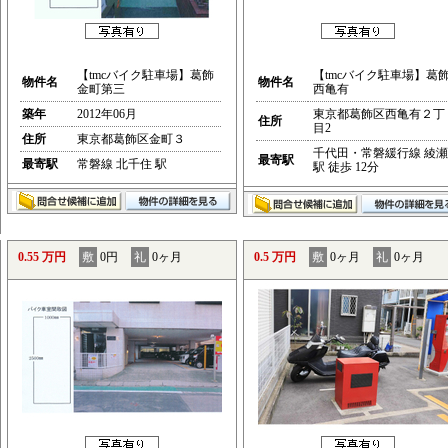
【tmcバイク駐車場】葛飾
【tmcバイク駐車場】葛
物件名
物件名
金町第三
西亀有
築年
2012年06月
東京都葛飾区西亀有２丁
住所
目2
住所
東京都葛飾区金町３
千代田・常磐緩行線 綾瀬
最寄駅
最寄駅
常磐線 北千住 駅
駅 徒歩 12分
0.55 万円
敷
0円
礼
0ヶ月
0.5 万円
敷
0ヶ月
礼
0ヶ月