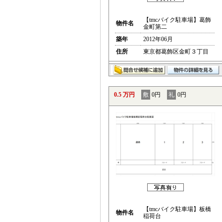
【tmcバイク駐車場】葛飾
物件名
金町第二
築年
2012年06月
住所
東京都葛飾区金町３丁目
0.5 万円
敷
0円
礼
0円
【tmcバイク駐車場】板橋
物件名
稲荷台