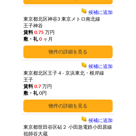
候補に追加
東京都北区神谷3
東京メトロ南北線
王子神谷
0.75
万円
0
ヶ月
詳細
候補に追加
東京都北区王子４-
京浜東北・根岸線
王子
0.7
万円
0円
詳細
候補に追加
東京都世田谷区砧２
小田急電鉄小田原線
祖師谷大蔵