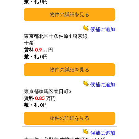
0円
詳細
候補に追加
東京都北区十条仲原4
埼京線
十条
0.9
万円
0円
詳細
候補に追加
東京都練馬区春日町3
0.85
万円
0円
詳細
候補に追加