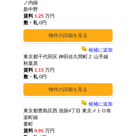
ノ内線
新中野
1.25
万円
0円
詳細
候補に追加
東京都千代田区
神田佐久間町２
山手線
秋葉原
1.15
万円
0円
詳細
候補に追加
東京都豊島区西
池袋4丁目
東京メトロ有
楽町線
要町
0.95
万円