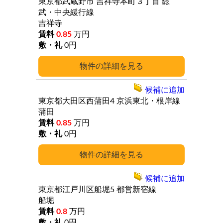
東京都武蔵野市
吉祥寺本町３丁目
総
武・中央緩行線
吉祥寺
0.85
万円
0円
詳細
候補に追加
東京都大田区西蒲田4
京浜東北・根岸線
蒲田
0.85
万円
0円
詳細
候補に追加
東京都江戸川区船堀5
都営新宿線
船堀
0.8
万円
0円