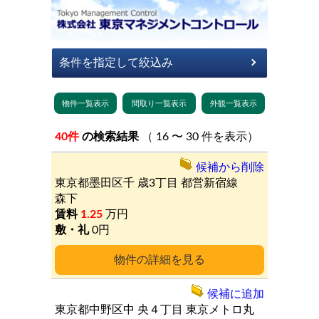
40件
の検索結果
（ 16 〜 30 件を表示）
候補から削除
東京都墨田区千
歳3丁目
都営新宿線
森下
1.25
万円
0円
詳細
候補に追加
東京都中野区中
央４丁目
東京メトロ丸