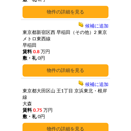
詳細
候補に追加
東京都新宿区西
早稲田（その他）2
東京
メトロ東西線
早稲田
0.8
万円
0円
詳細
候補に追加
東京都大田区山
王1丁目
京浜東北・根岸
線
大森
0.75
万円
0円
詳細