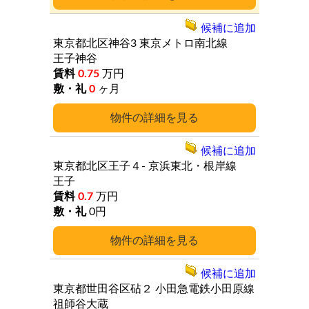
候補に追加
東京都北区神谷3
東京メトロ南北線
王子神谷
0.75
万円
0
ヶ月
詳細
候補に追加
東京都北区王子４-
京浜東北・根岸線
王子
0.7
万円
0円
詳細
候補に追加
東京都世田谷区砧２
小田急電鉄小田原線
祖師谷大蔵