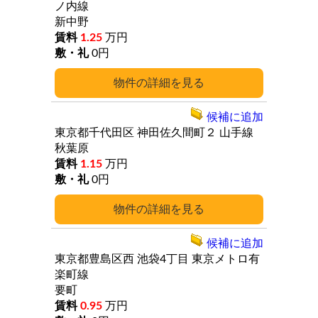
ノ内線
新中野
1.25
万円
0円
詳細
候補に追加
東京都千代田区
神田佐久間町２
山手線
秋葉原
1.15
万円
0円
詳細
候補に追加
東京都豊島区西
池袋4丁目
東京メトロ有
楽町線
要町
0.95
万円