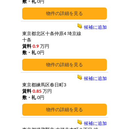
0円
詳細
候補に追加
東京都北区十条仲原4
埼京線
十条
0.9
万円
0円
詳細
候補に追加
東京都練馬区春日町3
0.85
万円
0円
詳細
候補に追加