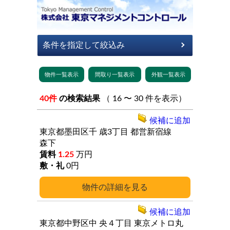
40件
の検索結果
（ 16 〜 30 件を表示）
候補に追加
東京都墨田区千
歳3丁目
都営新宿線
森下
1.25
万円
0円
詳細
候補に追加
東京都中野区中
央４丁目
東京メトロ丸