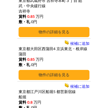
東京都武蔵野市
吉祥寺本町３丁目
総
武・中央緩行線
吉祥寺
0.85
万円
0円
詳細
候補に追加
東京都大田区西蒲田4
京浜東北・根岸線
蒲田
0.85
万円
0円
詳細
候補に追加
東京都江戸川区船堀5
都営新宿線
船堀
0.8
万円
0円