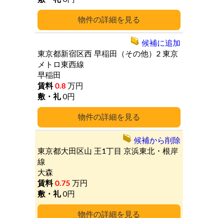
詳細
候補に追加
東京都新宿区西
早稲田（その他）2
東京
メトロ東西線
早稲田
0.8
万円
0円
詳細
候補から削除
東京都大田区山
王1丁目
京浜東北・根岸
線
大森
0.75
万円
0円
詳細