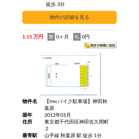
徒歩 3分
1.15 万円
敷
0ヶ月
礼
0円
物件名
【tmcバイク駐車場】神田秋
葉原
築年
2012年01月
住所
東京都千代田区神田佐久間町
２
最寄駅
山手線 秋葉原 駅 徒歩 1分