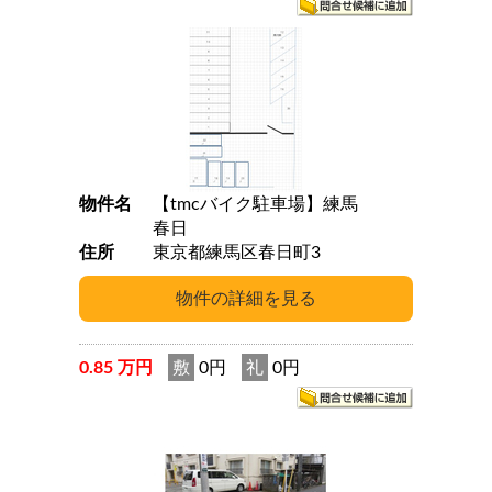
物件名
【tmcバイク駐車場】練馬
春日
住所
東京都練馬区春日町3
0.85 万円
敷
0円
礼
0円