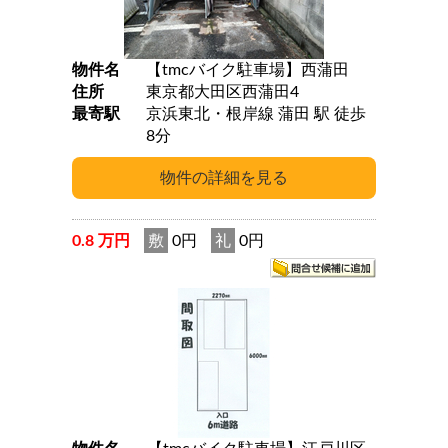
物件名
【tmcバイク駐車場】西蒲田
住所
東京都大田区西蒲田4
最寄駅
京浜東北・根岸線 蒲田 駅 徒歩
8分
0.8 万円
敷
0円
礼
0円