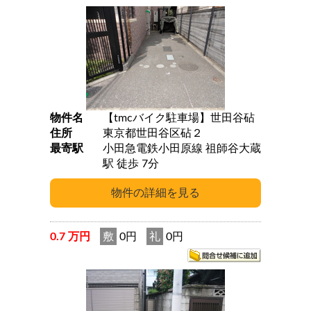
物件名
【tmcバイク駐車場】世田谷砧
住所
東京都世田谷区砧２
最寄駅
小田急電鉄小田原線 祖師谷大蔵
駅 徒歩 7分
0.7 万円
敷
0円
礼
0円