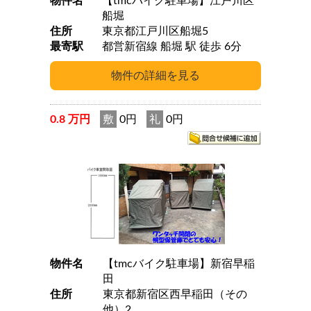
物件名
【tmcバイク駐車場】江戸川区
船堀
住所
東京都江戸川区船堀5
最寄駅
都営新宿線 船堀 駅 徒歩 6分
0.8 万円
敷
0円
礼
0円
物件名
【tmcバイク駐車場】新宿早稲
田
住所
東京都新宿区西早稲田（その
他）2