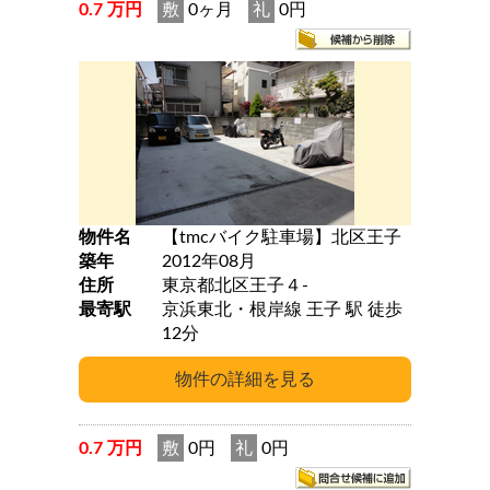
0.7 万円
敷
0ヶ月
礼
0円
物件名
【tmcバイク駐車場】北区王子
築年
2012年08月
住所
東京都北区王子４-
最寄駅
京浜東北・根岸線 王子 駅 徒歩
12分
0.7 万円
敷
0円
礼
0円