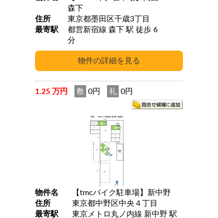
森下
住所
東京都墨田区千歳3丁目
最寄駅
都営新宿線 森下 駅 徒歩 6
分
1.25 万円
敷
0円
礼
0円
物件名
【tmcバイク駐車場】新中野
住所
東京都中野区中央４丁目
最寄駅
東京メトロ丸ノ内線 新中野 駅