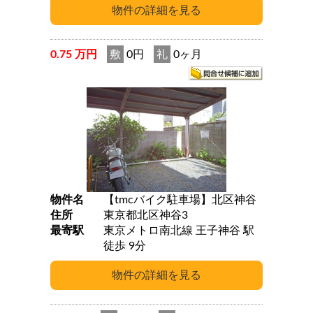
0.75 万円
敷
0円
礼
0ヶ月
物件名
【tmcバイク駐車場】北区神谷
住所
東京都北区神谷3
最寄駅
東京メトロ南北線 王子神谷 駅
徒歩 9分