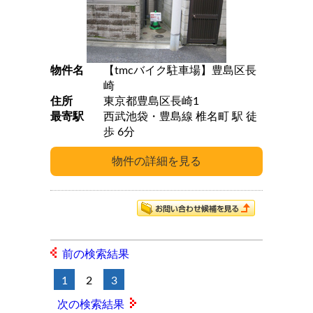
物件名
【tmcバイク駐車場】豊島区長
崎
住所
東京都豊島区長崎1
最寄駅
西武池袋・豊島線 椎名町 駅 徒
歩 6分
前の検索結果
1
2
3
次の検索結果