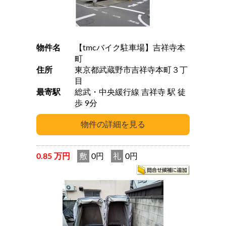
物件名
【tmcバイク駐車場】吉祥寺本
町
住所
東京都武蔵野市吉祥寺本町３丁
目
最寄駅
総武・中央緩行線 吉祥寺 駅 徒
歩 9分
0.85 万円
敷
0円
礼
0円