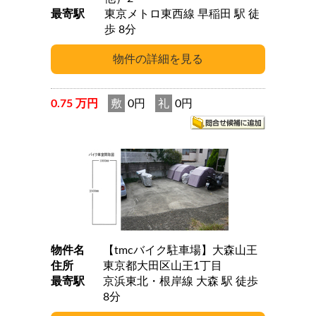
最寄駅
東京メトロ東西線 早稲田 駅 徒
歩 8分
0.75 万円
敷
0円
礼
0円
物件名
【tmcバイク駐車場】大森山王
住所
東京都大田区山王1丁目
最寄駅
京浜東北・根岸線 大森 駅 徒歩
8分