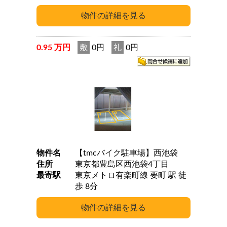
0.95 万円
敷
0円
礼
0円
物件名
【tmcバイク駐車場】西池袋
住所
東京都豊島区西池袋4丁目
最寄駅
東京メトロ有楽町線 要町 駅 徒
歩 8分