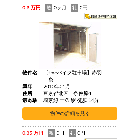
0.9 万円
敷
0ヶ月
礼
0円
物件名
【tmcバイク駐車場】赤羽
十条
築年
2010年01月
住所
東京都北区十条仲原4
最寄駅
埼京線 十条 駅 徒歩 14分
0.85 万円
敷
0円
礼
0円