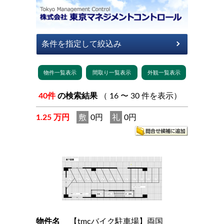
40件
の検索結果
（ 16 〜 30 件を表示）
1.25 万円
敷
0円
礼
0円
物件名
【tmcバイク駐車場】両国