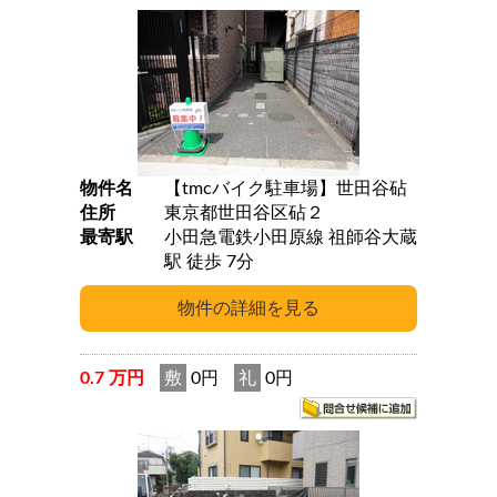
物件名
【tmcバイク駐車場】世田谷砧
住所
東京都世田谷区砧２
最寄駅
小田急電鉄小田原線 祖師谷大蔵
駅 徒歩 7分
0.7 万円
敷
0円
礼
0円