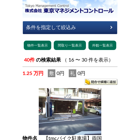
40件
の検索結果
（ 16 〜 30 件を表示）
1.25 万円
敷
0円
礼
0円
物件名
【tmcバイク駐車場】両国