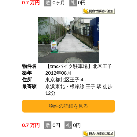
0.7 万円
敷
0ヶ月
礼
0円
物件名
【tmcバイク駐車場】北区王子
築年
2012年08月
住所
東京都北区王子４-
最寄駅
京浜東北・根岸線 王子 駅 徒歩
12分
0.7 万円
敷
0円
礼
0円