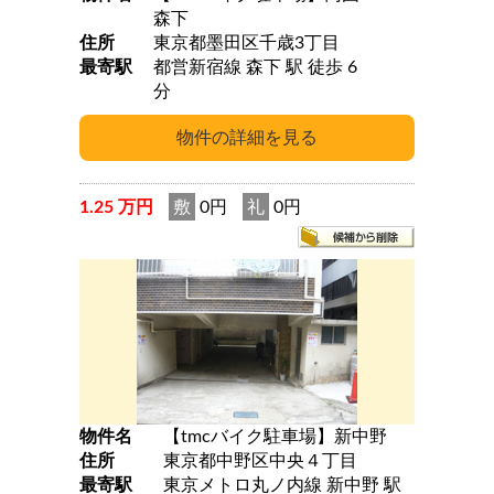
森下
住所
東京都墨田区千歳3丁目
最寄駅
都営新宿線 森下 駅 徒歩 6
分
1.25 万円
敷
0円
礼
0円
物件名
【tmcバイク駐車場】新中野
住所
東京都中野区中央４丁目
最寄駅
東京メトロ丸ノ内線 新中野 駅