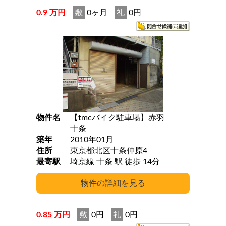
0.9 万円
敷
0ヶ月
礼
0円
物件名
【tmcバイク駐車場】赤羽
十条
築年
2010年01月
住所
東京都北区十条仲原4
最寄駅
埼京線 十条 駅 徒歩 14分
0.85 万円
敷
0円
礼
0円