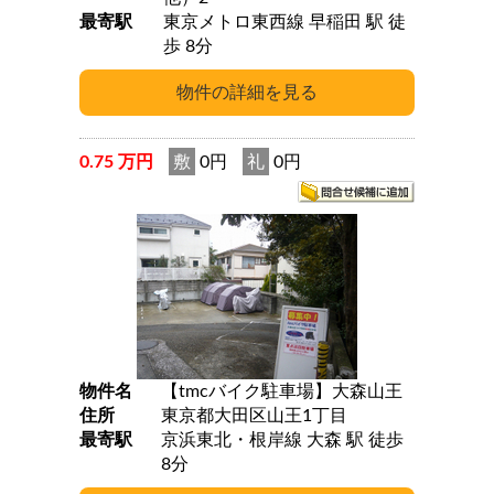
最寄駅
東京メトロ東西線 早稲田 駅 徒
歩 8分
0.75 万円
敷
0円
礼
0円
物件名
【tmcバイク駐車場】大森山王
住所
東京都大田区山王1丁目
最寄駅
京浜東北・根岸線 大森 駅 徒歩
8分