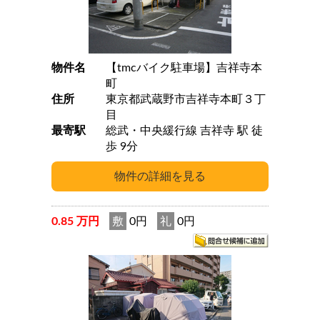
物件名
【tmcバイク駐車場】吉祥寺本
町
住所
東京都武蔵野市吉祥寺本町３丁
目
最寄駅
総武・中央緩行線 吉祥寺 駅 徒
歩 9分
0.85 万円
敷
0円
礼
0円