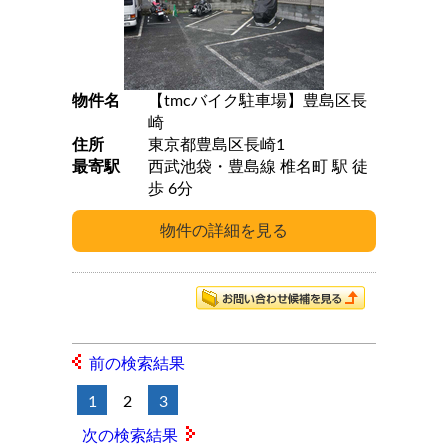
物件名
【tmcバイク駐車場】豊島区長
崎
住所
東京都豊島区長崎1
最寄駅
西武池袋・豊島線 椎名町 駅 徒
歩 6分
前の検索結果
1
2
3
次の検索結果