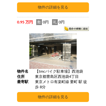
0.95 万円
敷
0円
礼
0円
物件名
【tmcバイク駐車場】西池袋
住所
東京都豊島区西池袋4丁目
最寄駅
東京メトロ有楽町線 要町 駅 徒
歩 8分