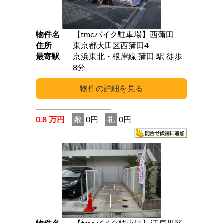
物件名
【tmcバイク駐車場】西蒲田
住所
東京都大田区西蒲田4
最寄駅
京浜東北・根岸線 蒲田 駅 徒歩
8分
0.8 万円
敷
0円
礼
0円