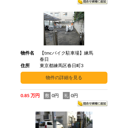
物件名
【tmcバイク駐車場】練馬
春日
住所
東京都練馬区春日町3
0.85 万円
敷
0円
礼
0円