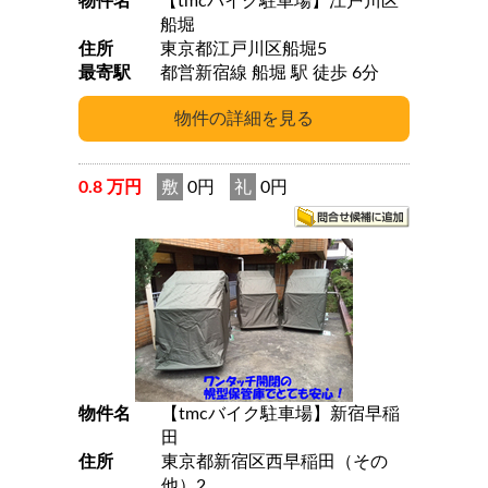
物件名
【tmcバイク駐車場】江戸川区
船堀
住所
東京都江戸川区船堀5
最寄駅
都営新宿線 船堀 駅 徒歩 6分
0.8 万円
敷
0円
礼
0円
物件名
【tmcバイク駐車場】新宿早稲
田
住所
東京都新宿区西早稲田（その
他）2