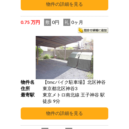
0.75 万円
敷
0円
礼
0ヶ月
物件名
【tmcバイク駐車場】北区神谷
住所
東京都北区神谷3
最寄駅
東京メトロ南北線 王子神谷 駅
徒歩 9分