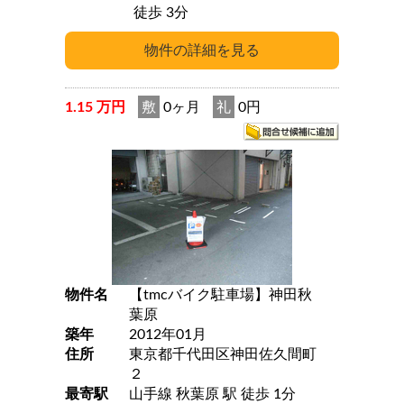
徒歩 3分
1.15 万円
敷
0ヶ月
礼
0円
物件名
【tmcバイク駐車場】神田秋
葉原
築年
2012年01月
住所
東京都千代田区神田佐久間町
２
最寄駅
山手線 秋葉原 駅 徒歩 1分