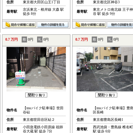
住所
東京都大田区山王1丁目
住所
東京都北区神谷3
京浜東北・根岸線 大森 駅
東京メトロ南北線 王子神
最寄駅
最寄駅
徒歩 8分
谷 駅 徒歩 9分
0.7 万円
敷
0円
礼
0円
0.7 万円
敷
0円
礼
0円
【tmcバイク駐車場】世田
【tmcバイク駐車場】豊
物件名
物件名
谷砧
区長崎
住所
東京都世田谷区砧２
住所
東京都豊島区長崎1
小田急電鉄小田原線 祖師
西武池袋・豊島線 椎名町
最寄駅
最寄駅
谷大蔵 駅 徒歩 7分
駅 徒歩 6分