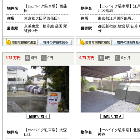
【tmcバイク駐車場】西蒲
【tmcバイク駐車場】江
物件名
物件名
田
川区船堀
住所
東京都大田区西蒲田4
住所
東京都江戸川区船堀5
京浜東北・根岸線 蒲田 駅
都営新宿線 船堀 駅 徒歩 
最寄駅
最寄駅
徒歩 8分
分
0.75 万円
敷
0円
礼
0円
0.75 万円
敷
0円
礼
0ヶ月
【tmcバイク駐車場】大森
【tmcバイク駐車場】北
物件名
物件名
山王
神谷