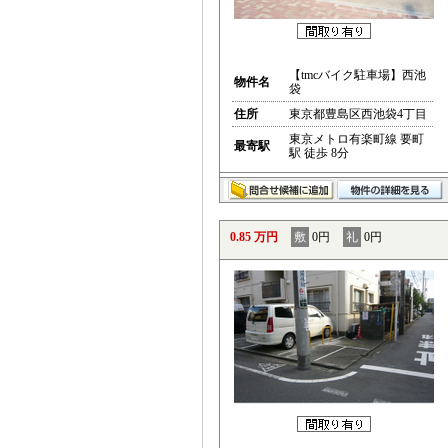
【tmcバイク駐車場】西池
物件名
袋
住所
東京都豊島区西池袋4丁目
東京メトロ有楽町線 要町
最寄駅
駅 徒歩 8分
0.85 万円
敷
0円
礼
0円