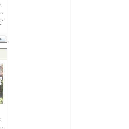
戸
6
区