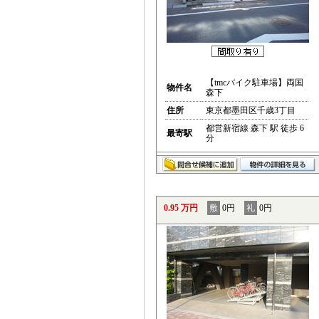
【tmcバイク駐車場】両国
物件名
森下
住所
東京都墨田区千歳3丁目
都営新宿線 森下 駅 徒歩 6
最寄駅
分
0.95 万円
敷
0円
礼
0円