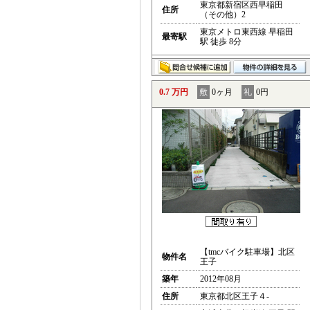
東京都新宿区西早稲田
住所
（その他）2
東京メトロ東西線 早稲田
最寄駅
駅 徒歩 8分
0.7 万円
敷
0ヶ月
礼
0円
【tmcバイク駐車場】北区
物件名
王子
築年
2012年08月
住所
東京都北区王子４-