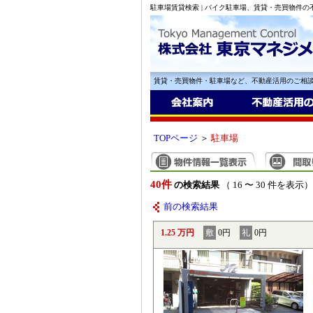
駐車場賃貸検索 | バイク駐車場、賃貸・売買物件
賃貸・売買物件・駐車場など、不動産活用のご相
TOPページ
＞
駐車場
40件
の検索結果
（ 16 〜 30 件を表示）
前の検索結果
1.25 万円
敷
0円
礼
0円