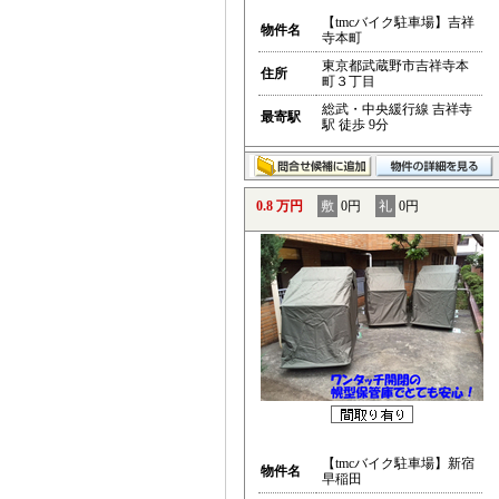
【tmcバイク駐車場】吉祥
物件名
寺本町
東京都武蔵野市吉祥寺本
住所
町３丁目
総武・中央緩行線 吉祥寺
最寄駅
駅 徒歩 9分
0.8 万円
敷
0円
礼
0円
【tmcバイク駐車場】新宿
物件名
早稲田