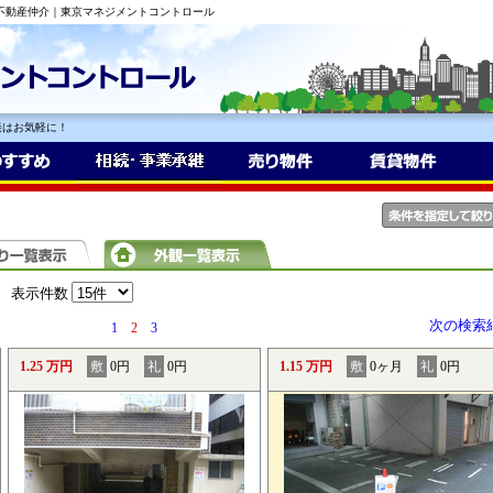
の不動産仲介｜東京マネジメントコントロール
談はお気軽に！
表示件数
次の検索
1
2
3
1.25 万円
敷
0円
礼
0円
1.15 万円
敷
0ヶ月
礼
0円