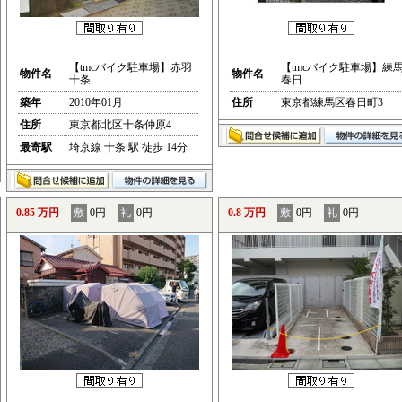
【tmcバイク駐車場】赤羽
【tmcバイク駐車場】練
物件名
物件名
十条
春日
築年
2010年01月
住所
東京都練馬区春日町3
住所
東京都北区十条仲原4
最寄駅
埼京線 十条 駅 徒歩 14分
0.85 万円
敷
0円
礼
0円
0.8 万円
敷
0円
礼
0円