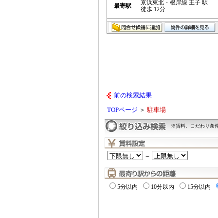
京浜東北・根岸線 王子 駅
最寄駅
徒歩 12分
前の検索結果
TOPページ
＞
駐車場
※賃料、こだわり条
～
5分以内
10分以内
15分以内