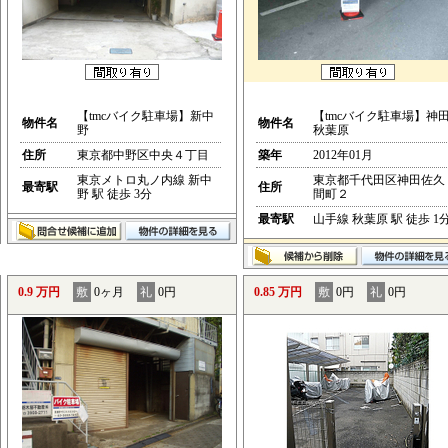
【tmcバイク駐車場】新中
【tmcバイク駐車場】神
物件名
物件名
野
秋葉原
住所
東京都中野区中央４丁目
築年
2012年01月
東京メトロ丸ノ内線 新中
東京都千代田区神田佐久
最寄駅
住所
野 駅 徒歩 3分
間町２
最寄駅
山手線 秋葉原 駅 徒歩 1
0.9 万円
敷
0ヶ月
礼
0円
0.85 万円
敷
0円
礼
0円