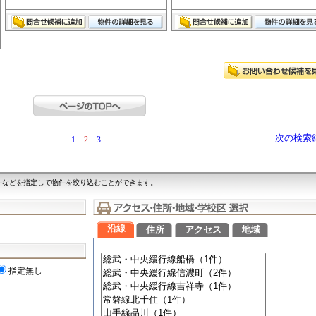
次の検索
1
2
3
件などを指定して物件を絞り込むことができます。
沿線
住所
アクセス
地域
指定無し