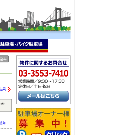
結果
わせ
補
追加