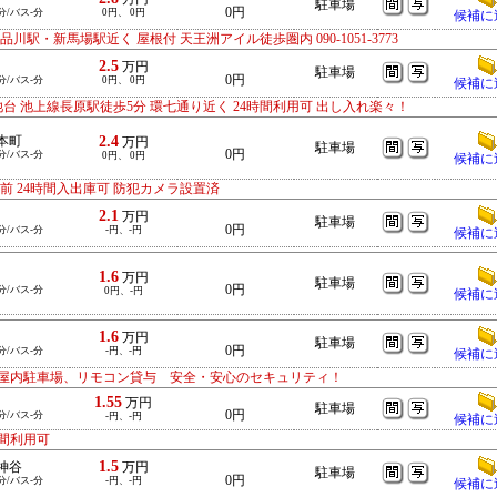
駐車場
0円
分/バス-分
0円、 0円
候補に
・新馬場駅近く 屋根付 天王洲アイル徒歩圏内 090-1051-3773
2.5
万円
駐車場
0円
分/バス-分
0円、 0円
候補に
台 池上線長原駅徒歩5分 環七通り近く 24時間利用可 出し入れ楽々！
2.4
本町
万円
駐車場
0円
分/バス-分
0円、 0円
候補に
 24時間入出庫可 防犯カメラ設置済
2.1
万円
駐車場
0円
分/バス-分
-円、-円
候補に
1.6
万円
駐車場
0円
分/バス-分
0円、-円
候補に
1.6
万円
駐車場
0円
分/バス-分
-円、-円
候補に
屋内駐車場、リモコン貸与 安全・安心のセキュリティ！
1.55
万円
駐車場
0円
分/バス-分
-円、-円
候補に
間利用可
1.5
神谷
万円
駐車場
0円
分/バス-分
-円、-円
候補に