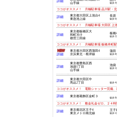
詳細
山手線
徒歩 4
ココがオススメ！ 月極駐車場 品川駅・北品川駅
東京都大田区上池台4
長原
詳細
東急池上線
徒歩 6
ココがオススメ！ 月極駐車場 大田区 上池
東京都板橋区大
板橋
詳細
和町30-9
徒歩 2
都営三田線
ココがオススメ！ 月極駐車場 板橋本町駅前
東京都大田区西蒲田4
蒲田
詳細
京浜東北・根岸線
徒歩 8
東京都豊島区西
池袋
詳細
池袋1丁目
徒歩 5
山手線
東京都大田区中
詳細
馬込2丁目
徒歩 4
ココがオススメ！ 電動シャッター完備、
詳細
東京都葛飾区金町３
徒歩 8
ココがオススメ！ 敷金礼金ゼロ、２４時
東京都北区王子4
王子
詳細
東京メトロ南北線
徒歩 5