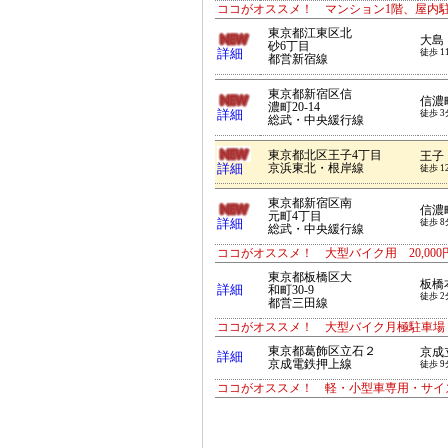
ココがオススメ！ マンション1階、屋内
東京都江東区北
大島
砂6丁目
詳細
徒歩 1
都営新宿線
東京都新宿区信
信濃
濃町20-14
詳細
徒歩 3
総武・中央緩行線
東京都北区王子4丁目
王子
詳細
京浜東北・根岸線
徒歩 1
東京都新宿区南
信濃
元町4丁目
詳細
徒歩 8
総武・中央緩行線
ココがオススメ！ 大型バイク用 20,00
東京都板橋区大
板橋
詳細
和町30-9
徒歩 2
都営三田線
ココがオススメ！ 大型バイク月極駐車場 板橋本
東京都葛飾区立石２
京成
詳細
京成電鉄押上線
徒歩 9
ココがオススメ！ 軽・小型車専用・サイ