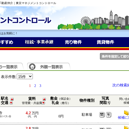
の不動産仲介｜東京マネジメントコントロール
談はお気軽に！
表示件数
次の検索
1
2
3
駅名
敷金
写真
賃料
（保証金）
問い合
物件種別
交通
礼金
間取り
候
管理費・共益費
（敷引）
4.2
寺
万円
駐車場
0円
分/バス-分
-円、-円
候補に
2.8
万円