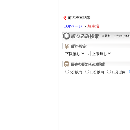
前の検索結果
TOPページ
＞
駐車場
※賃料、こだわり条
～
5分以内
10分以内
15分以内