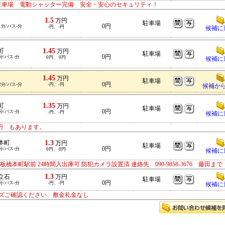
駐車場 電動シャッター完備 安全・安心のセキュリティ！
1.5
万円
駐車場
0円
1分/バス-分
-円、-円
候補に
1.45
町
万円
駐車場
0円
分/バス-分
0円、 0円
候補に
1.45
万円
駐車場
0円
2分/バス-分
-円、-円
候補か
1.35
町
万円
駐車場
0円
分/バス-分
-円、-円
候補に
0円 もあります。
1.3
本町
万円
駐車場
0円
分/バス-分
0円、 0円
候補に
町駅前 24時間入出庫可 防犯カメラ設置済 連絡先 090-9858-3676 藤田まで
1.3
立石
万円
駐車場
0円
分/バス-分
-円、-円
候補に
ズご確認ください、敷金礼金なし