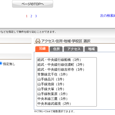
次の検索
1
2
3
件などを指定して物件を絞り込むことができます。
沿線
住所
アクセス
地域
指定無し
※CTRL+Clickで複数選択できます。