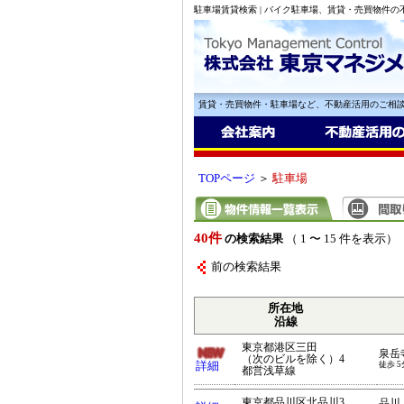
駐車場賃貸検索 | バイク駐車場、賃貸・売買物件
賃貸・売買物件・駐車場など、不動産活用のご相
TOPページ
＞
駐車場
40件
の検索結果
（ 1 〜 15 件を表示）
前の検索結果
所在地
沿線
東京都港区三田
泉岳
（次のビルを除く）4
詳細
徒歩 5
都営浅草線
東京都品川区北品川3
品川