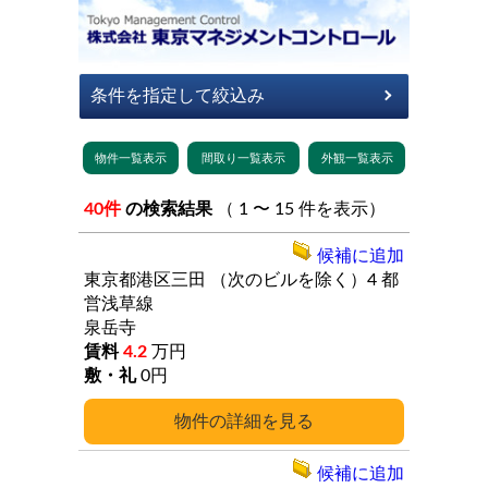
40件
の検索結果
（ 1 〜 15 件を表示）
候補に追加
東京都港区三田
（次のビルを除く）4
都
営浅草線
泉岳寺
4.2
万円
0円
詳細
候補に追加