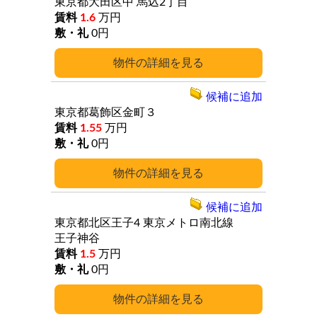
東京都大田区中
馬込2丁目
1.6
万円
0円
詳細
候補に追加
東京都葛飾区金町３
1.55
万円
0円
詳細
候補に追加
東京都北区王子4
東京メトロ南北線
王子神谷
1.5
万円
0円
詳細