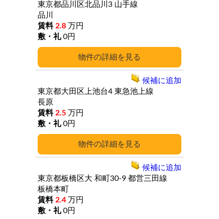
東京都品川区北品川3
山手線
品川
2.8
万円
0円
詳細
候補に追加
東京都大田区上池台4
東急池上線
長原
2.5
万円
0円
詳細
候補に追加
東京都板橋区大
和町30-9
都営三田線
板橋本町
2.4
万円
0円