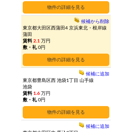
詳細
候補から削除
東京都大田区西蒲田4
京浜東北・根岸線
蒲田
2.1
万円
0円
詳細
候補に追加
東京都豊島区西
池袋1丁目
山手線
池袋
1.6
万円
0円
詳細
候補に追加