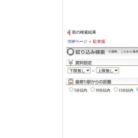
前の検索結果
TOPページ
＞
駐車場
※賃料、こだわり条
～
5分以内
10分以内
15分以内