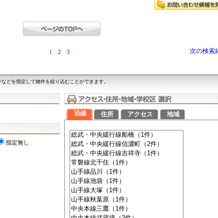
次の検索
1
2
3
件などを指定して物件を絞り込むことができます。
沿線
住所
アクセス
地域
指定無し