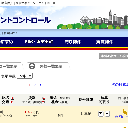
の不動産仲介｜東京マネジメントコントロール
談はお気軽に！
表示件数
次の検索
1
2
3
駅名
敷金
写真
賃料
（保証金）
問い合
物件種別
交通
礼金
間取り
候補
管理費・共益費
（敷引）
1.45
町
万円
駐車場
0円
3分/バス-分
0円、 0円
候補か