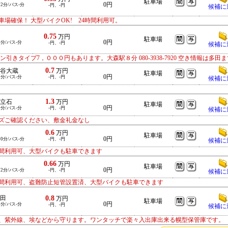
駐車場
0円
12分/バス-分
-円、-円
候補に
場確保！ 大型バイクOK! 24時間利用可。
0.75
万円
駐車場
0円
8分/バス-分
-円、-円
候補に
きタイプ7，０００円もあります。大森駅８分 080-3938-7920 空き情報は多田
0.7
谷大蔵
万円
駐車場
0円
7分/バス-分
-円、-円
候補に
1.3
立石
万円
駐車場
0円
9分/バス-分
-円、-円
候補に
ズご確認ください、敷金礼金なし
0.6
万円
駐車場
0円
10分/バス-分
-円、-円
候補に
間利用可、大型バイクも駐車できます
0.66
万円
駐車場
0円
12分/バス-分
-円、-円
候補に
間利用可、盗難防止短管設置済、大型バイクも駐車できます
0.8
田
万円
駐車場
0円
8分/バス-分
-円、-円
候補に
、紫外線、埃などから守ります。ワンタッチで楽々入出庫出来る幌型保管庫です。