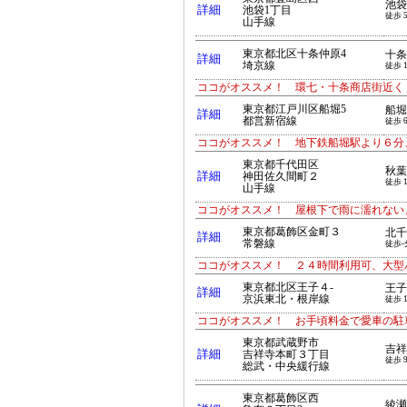
池袋
詳細
池袋1丁目
徒歩 
山手線
東京都北区十条仲原4
十条
詳細
埼京線
徒歩 
ココがオススメ！ 環七・十条商店街近く
東京都江戸川区船堀5
船堀
詳細
都営新宿線
徒歩 
ココがオススメ！ 地下鉄船堀駅より６分
東京都千代田区
秋葉
詳細
神田佐久間町２
徒歩 
山手線
ココがオススメ！ 屋根下で雨に濡れない
東京都葛飾区金町３
北千
詳細
常磐線
徒歩-
ココがオススメ！ ２４時間利用可、大型
東京都北区王子４-
王子
詳細
京浜東北・根岸線
徒歩 
ココがオススメ！ お手頃料金で愛車の駐
東京都武蔵野市
吉祥
詳細
吉祥寺本町３丁目
徒歩 
総武・中央緩行線
東京都葛飾区西
綾瀬