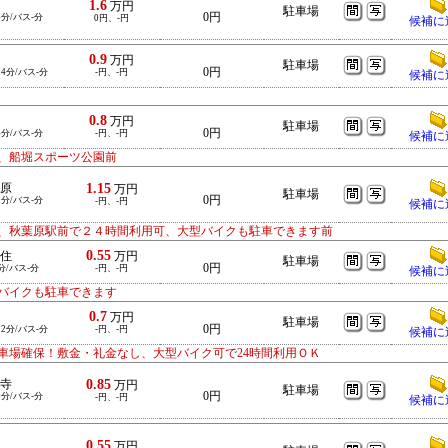
1.6
万円
駐車場
0円
5分/バス-分
0円、-円
候補に
0.9
万円
駐車場
0円
14分/バス-分
-円、-円
候補に
0.8
万円
駐車場
0円
6分/バス-分
-円、-円
候補に
、船堀スポーツ公園前
1.15
原
万円
駐車場
0円
1分/バス-分
-円、-円
候補に
、秋葉原駅前で２４時間利用可、大型バイクも駐車できます前
0.55
住
万円
駐車場
0円
分/バス-分
-円、-円
候補に
バイクも駐車できます
0.7
万円
駐車場
0円
12分/バス-分
-円、-円
候補に
車場確保！敷金・礼金なし、大型バイク可で24時間利用ＯＫ
0.85
寺
万円
駐車場
0円
9分/バス-分
-円、-円
候補に
0.55
万円