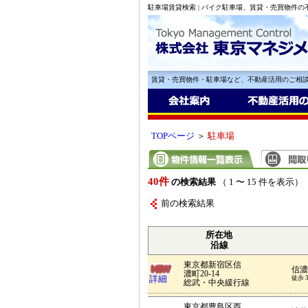
駐車場賃貸検索 | バイク駐車場、賃貸・売買物件
賃貸・売買物件・駐車場など、不動産活用のご相
TOPページ
＞
駐車場
40件
の検索結果
（ 1 〜 15 件を表示）
前の検索結果
所在地
沿線
東京都新宿区信
信濃
濃町20-14
詳細
徒歩 
総武・中央緩行線
東京都豊島区西