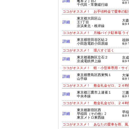
詳細
亀有２丁目2
徒歩 
千代田・常磐緩行線
ココがオススメ！ お手頃料金で愛車の駐車
東京都大田区山
大森
詳細
王1丁目
徒歩 
京浜東北・根岸線
ココがオススメ！ 月極バイク駐車場 ライン引
東京都世田谷区砧２
祖師
詳細
小田急電鉄小田原線
徒歩 
ココがオススメ！ 環八すぐ近く
東京都葛飾区立石２
京成
詳細
京成電鉄押上線
徒歩 
ココがオススメ！ 軽・小型車専用・サイ
東京都豊島区西巣鴨１
大塚
詳細
山手線
徒歩 
ココがオススメ！ 敷金礼金ゼロ、２４時
東京都三鷹市上連雀１
三鷹
詳細
中央本線
徒歩 
ココがオススメ！ 敷金礼金ゼロ、２４時
東京都新宿区西
早稲
詳細
早稲田（その他）2
徒歩 
東京メトロ東西線
ココがオススメ！ あなたの愛車を雨、風