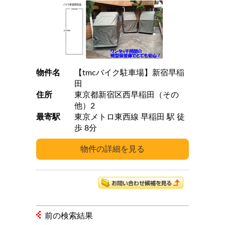
物件名
【tmcバイク駐車場】新宿早稲
田
住所
東京都新宿区西早稲田（その
他）2
最寄駅
東京メトロ東西線 早稲田 駅 徒
歩 8分
前の検索結果