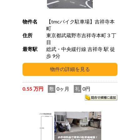
物件名
【tmcバイク駐車場】吉祥寺本
町
住所
東京都武蔵野市吉祥寺本町３丁
目
最寄駅
総武・中央緩行線 吉祥寺 駅 徒
歩 9分
0.55 万円
敷
0ヶ月
礼
0円