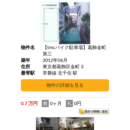
物件名
【tmcバイク駐車場】葛飾金町
第三
築年
2012年06月
住所
東京都葛飾区金町３
最寄駅
常磐線 北千住 駅
0.7 万円
敷
0ヶ月
礼
0円