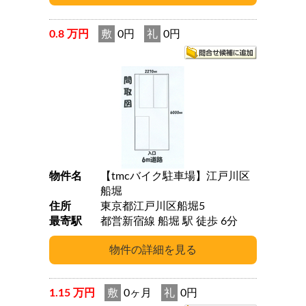
0.8 万円
敷
0円
礼
0円
物件名
【tmcバイク駐車場】江戸川区
船堀
住所
東京都江戸川区船堀5
最寄駅
都営新宿線 船堀 駅 徒歩 6分
1.15 万円
敷
0ヶ月
礼
0円