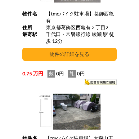
物件名
【tmcバイク駐車場】葛飾西亀
有
住所
東京都葛飾区西亀有２丁目2
最寄駅
千代田・常磐緩行線 綾瀬 駅 徒
歩 12分
0.75 万円
敷
0円
礼
0円
物件名
【tmcバイク駐車場】大森山王