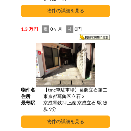
1.3 万円
敷
0ヶ月
礼
0円
物件名
【tmc車駐車場】葛飾立石第二
住所
東京都葛飾区立石２
最寄駅
京成電鉄押上線 京成立石 駅 徒
歩 9分