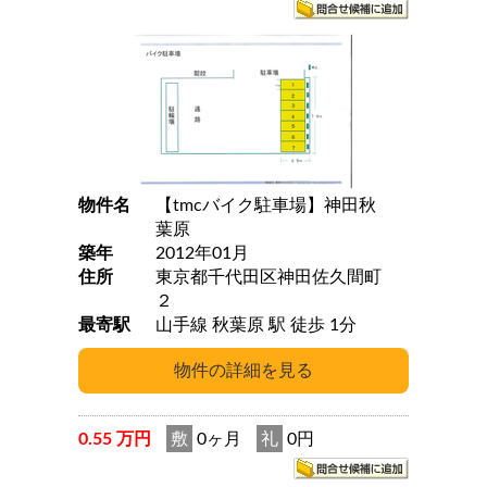
物件名
【tmcバイク駐車場】神田秋
葉原
築年
2012年01月
住所
東京都千代田区神田佐久間町
２
最寄駅
山手線 秋葉原 駅 徒歩 1分
0.55 万円
敷
0ヶ月
礼
0円