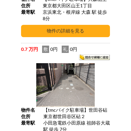
住所
東京都大田区山王1丁目
最寄駅
京浜東北・根岸線 大森 駅 徒歩
8分
0.7 万円
敷
0円
礼
0円
物件名
【tmcバイク駐車場】世田谷砧
住所
東京都世田谷区砧２
最寄駅
小田急電鉄小田原線 祖師谷大蔵
駅 徒歩 7分