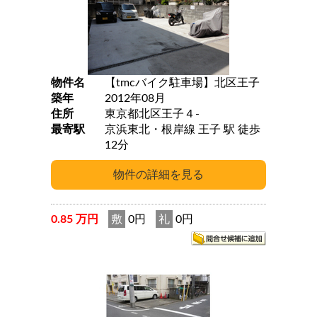
物件名
【tmcバイク駐車場】北区王子
築年
2012年08月
住所
東京都北区王子４-
最寄駅
京浜東北・根岸線 王子 駅 徒歩
12分
0.85 万円
敷
0円
礼
0円