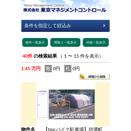
40件
の検索結果
（ 1 〜 15 件を表示）
1.45 万円
敷
0円
礼
0円
物件名
【tmcバイク駐車場】信濃町