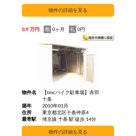
0.9 万円
敷
0ヶ月
礼
0円
物件名
【tmcバイク駐車場】赤羽
十条
築年
2010年01月
住所
東京都北区十条仲原4
最寄駅
埼京線 十条 駅 徒歩 14分