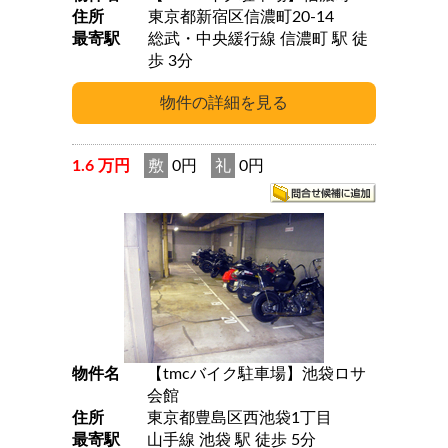
住所
東京都新宿区信濃町20-14
最寄駅
総武・中央緩行線 信濃町 駅 徒
歩 3分
1.6 万円
敷
0円
礼
0円
物件名
【tmcバイク駐車場】池袋ロサ
会館
住所
東京都豊島区西池袋1丁目
最寄駅
山手線 池袋 駅 徒歩 5分