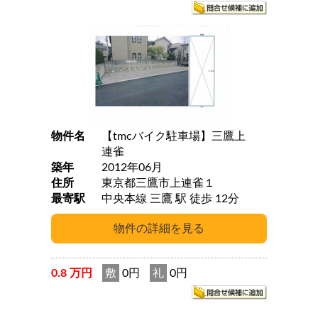
物件名
【tmcバイク駐車場】三鷹上
連雀
築年
2012年06月
住所
東京都三鷹市上連雀１
最寄駅
中央本線 三鷹 駅 徒歩 12分
0.8 万円
敷
0円
礼
0円