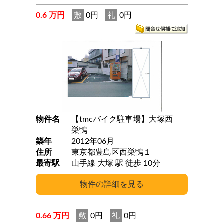
0.6 万円
敷
0円
礼
0円
物件名
【tmcバイク駐車場】大塚西
巣鴨
築年
2012年06月
住所
東京都豊島区西巣鴨１
最寄駅
山手線 大塚 駅 徒歩 10分
0.66 万円
敷
0円
礼
0円