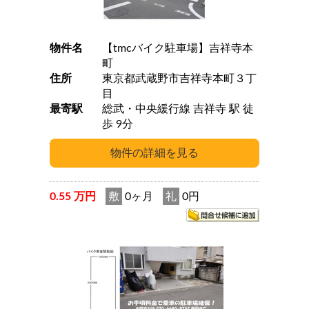
物件名
【tmcバイク駐車場】吉祥寺本
町
住所
東京都武蔵野市吉祥寺本町３丁
目
最寄駅
総武・中央緩行線 吉祥寺 駅 徒
歩 9分
0.55 万円
敷
0ヶ月
礼
0円