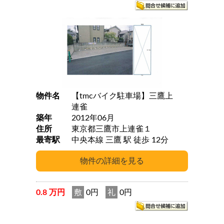
物件名
【tmcバイク駐車場】三鷹上
連雀
築年
2012年06月
住所
東京都三鷹市上連雀１
最寄駅
中央本線 三鷹 駅 徒歩 12分
0.8 万円
敷
0円
礼
0円