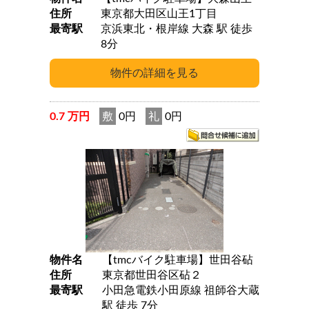
住所
東京都大田区山王1丁目
最寄駅
京浜東北・根岸線 大森 駅 徒歩
8分
0.7 万円
敷
0円
礼
0円
物件名
【tmcバイク駐車場】世田谷砧
住所
東京都世田谷区砧２
最寄駅
小田急電鉄小田原線 祖師谷大蔵
駅 徒歩 7分