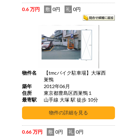
0.6 万円
敷
0円
礼
0円
物件名
【tmcバイク駐車場】大塚西
巣鴨
築年
2012年06月
住所
東京都豊島区西巣鴨１
最寄駅
山手線 大塚 駅 徒歩 10分
0.66 万円
敷
0円
礼
0円