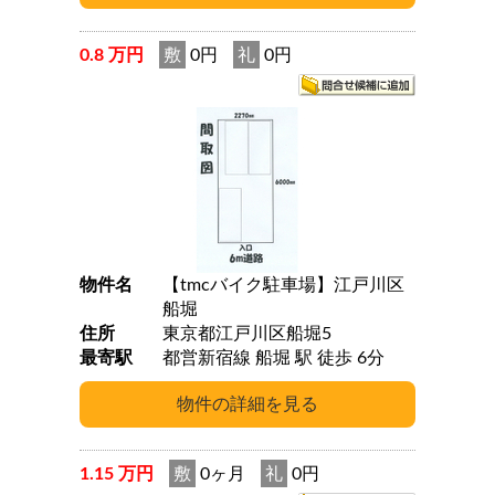
0.8 万円
敷
0円
礼
0円
物件名
【tmcバイク駐車場】江戸川区
船堀
住所
東京都江戸川区船堀5
最寄駅
都営新宿線 船堀 駅 徒歩 6分
1.15 万円
敷
0ヶ月
礼
0円