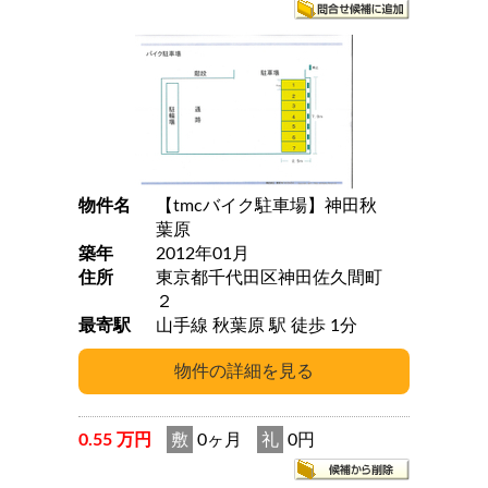
物件名
【tmcバイク駐車場】神田秋
葉原
築年
2012年01月
住所
東京都千代田区神田佐久間町
２
最寄駅
山手線 秋葉原 駅 徒歩 1分
0.55 万円
敷
0ヶ月
礼
0円