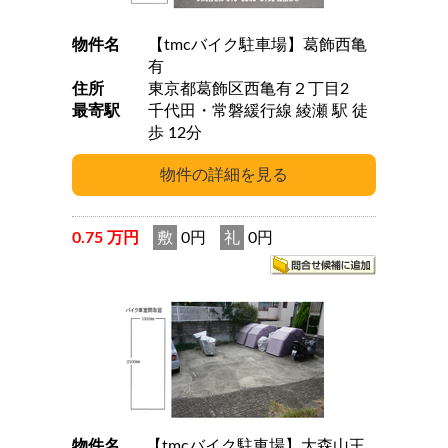
物件名
【tmcバイク駐車場】葛飾西亀
有
住所
東京都葛飾区西亀有２丁目2
最寄駅
千代田・常磐緩行線 綾瀬 駅 徒
歩 12分
0.75 万円
敷
0円
礼
0円
物件名
【tmcバイク駐車場】大森山王