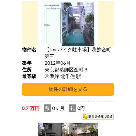
物件名
【tmcバイク駐車場】葛飾金町
第三
築年
2012年06月
住所
東京都葛飾区金町３
最寄駅
常磐線 北千住 駅
0.7 万円
敷
0ヶ月
礼
0円