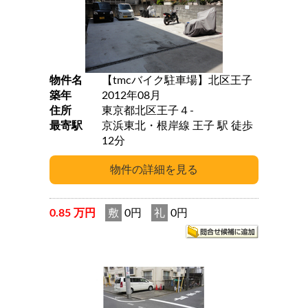
物件名
【tmcバイク駐車場】北区王子
築年
2012年08月
住所
東京都北区王子４-
最寄駅
京浜東北・根岸線 王子 駅 徒歩
12分
0.85 万円
敷
0円
礼
0円