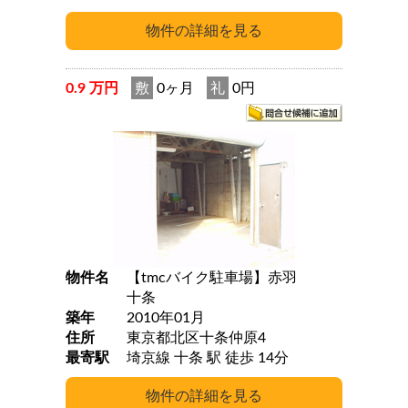
0.9 万円
敷
0ヶ月
礼
0円
物件名
【tmcバイク駐車場】赤羽
十条
築年
2010年01月
住所
東京都北区十条仲原4
最寄駅
埼京線 十条 駅 徒歩 14分