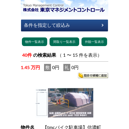
40件
の検索結果
（ 1 〜 15 件を表示）
1.45 万円
敷
0円
礼
0円
物件名
【tmcバイク駐車場】信濃町