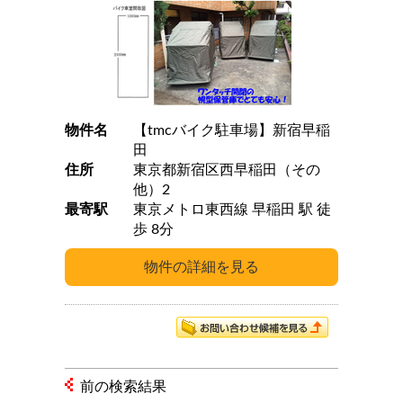
物件名
【tmcバイク駐車場】新宿早稲
田
住所
東京都新宿区西早稲田（その
他）2
最寄駅
東京メトロ東西線 早稲田 駅 徒
歩 8分
前の検索結果