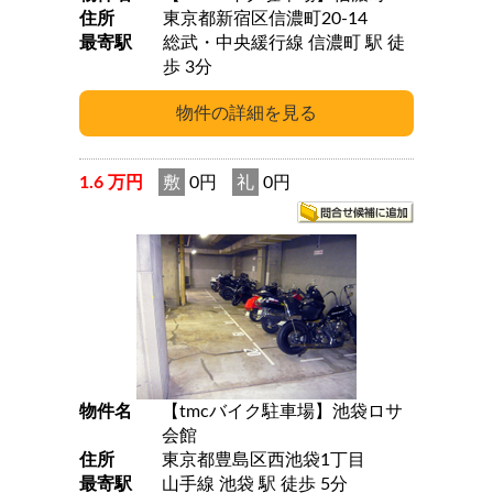
住所
東京都新宿区信濃町20-14
最寄駅
総武・中央緩行線 信濃町 駅 徒
歩 3分
1.6 万円
敷
0円
礼
0円
物件名
【tmcバイク駐車場】池袋ロサ
会館
住所
東京都豊島区西池袋1丁目
最寄駅
山手線 池袋 駅 徒歩 5分