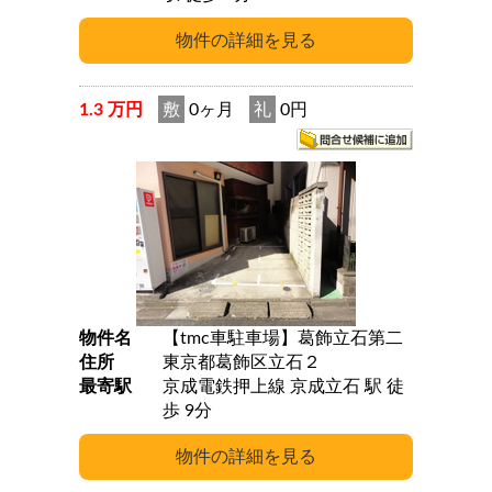
1.3 万円
敷
0ヶ月
礼
0円
物件名
【tmc車駐車場】葛飾立石第二
住所
東京都葛飾区立石２
最寄駅
京成電鉄押上線 京成立石 駅 徒
歩 9分