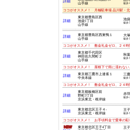
詳細
山手線
徒歩 
ココがオススメ！ 月極駐車場 品川駅・北品川駅
東京都豊島区西
池
詳細
池袋1丁目
徒歩 
山手線
東京都豊島区西巣鴨１
大
詳細
山手線
徒歩 
ココがオススメ！ 敷金礼金ゼロ、２４時
東京都千代田区
秋
詳細
神田佐久間町２
徒歩 
山手線
ココがオススメ！ 屋根下で雨に濡れない
東京都三鷹市上連雀１
三
詳細
中央本線
徒歩 
ココがオススメ！ 敷金礼金ゼロ、２４時
東京都板橋区前
赤
詳細
野町3丁目
徒歩-
京浜東北・根岸線
東京都北区王子４-
王
詳細
京浜東北・根岸線
徒歩 
ココがオススメ！ お手頃料金で愛車の駐
東京都北区王子4丁目
王