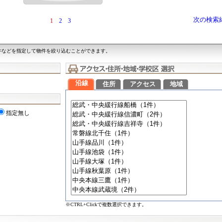
次の検索
1
2
3
件などを指定して物件を絞り込むことができます。
沿線
住所
アクセス
地域
指定無し
※CTRL+Clickで複数選択できます。