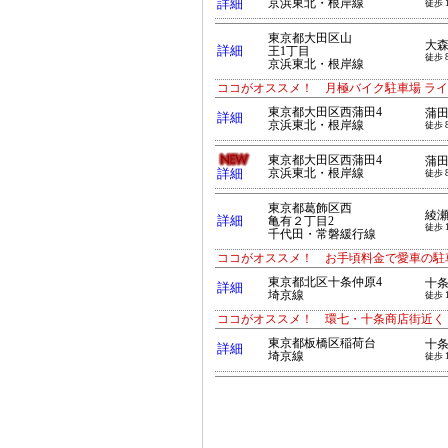
詳細
京浜東北・根岸線
徒歩 
東京都大田区山
大
詳細
王1丁目
徒歩 
京浜東北・根岸線
ココがオススメ！ 月極バイク駐車場 ライン引
東京都大田区西蒲田4
蒲
詳細
京浜東北・根岸線
徒歩 
東京都大田区西蒲田4
蒲
詳細
京浜東北・根岸線
徒歩 
東京都葛飾区西
綾
詳細
亀有２丁目2
徒歩 
千代田・常磐緩行線
ココがオススメ！ お手頃料金で愛車の駐車
東京都北区十条仲原4
十
詳細
埼京線
徒歩 
ココがオススメ！ 環七・十条商店街近く
東京都板橋区稲荷台
十
詳細
埼京線
徒歩 