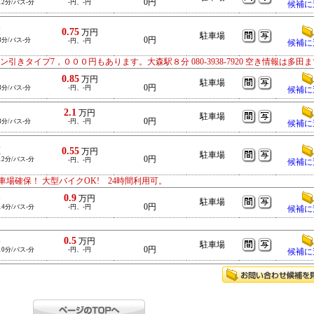
0円
12分/バス-分
-円、-円
候補に
0.75
森
万円
駐車場
0円
8分/バス-分
-円、-円
候補に
きタイプ7，０００円もあります。大森駅８分 080-3938-7920 空き情報は多田
0.85
田
万円
駐車場
0円
8分/バス-分
-円、-円
候補に
2.1
田
万円
駐車場
0円
8分/バス-分
-円、-円
候補に
0.55
瀬
万円
駐車場
0円
12分/バス-分
-円、-円
候補に
場確保！ 大型バイクOK! 24時間利用可。
0.9
条
万円
駐車場
0円
14分/バス-分
-円、-円
候補に
0.5
条
万円
駐車場
0円
10分/バス-分
-円、-円
候補に