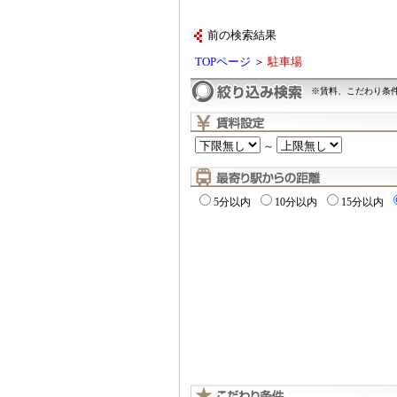
前の検索結果
TOPページ
＞
駐車場
※賃料、こだわり条
～
5分以内
10分以内
15分以内