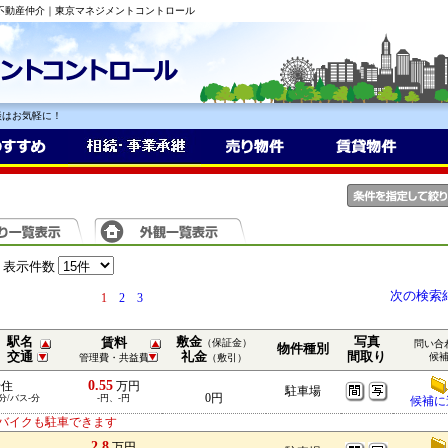
の不動産仲介｜東京マネジメントコントロール
談はお気軽に！
表示件数
次の検索
1
2
3
駅名
敷金
写真
賃料
（保証金）
問い合
物件種別
交通
礼金
間取り
候
管理費・共益費
（敷引）
0.55
千住
万円
駐車場
0円
分/バス-分
-円、-円
候補に
バイクも駐車できます
2.8
川
万円