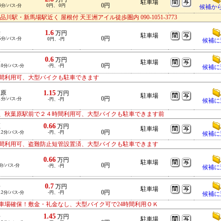
駐車場
0円
4分/バス-分
0円、 0円
候補か
・新馬場駅近く 屋根付 天王洲アイル徒歩圏内 090-1051-3773
1.6
袋
万円
駐車場
0円
5分/バス-分
0円、-円
候補に
0.6
塚
万円
駐車場
0円
10分/バス-分
-円、-円
候補に
間利用可、大型バイクも駐車できます
1.15
葉原
万円
駐車場
0円
1分/バス-分
-円、-円
候補に
、秋葉原駅前で２４時間利用可、大型バイクも駐車できます前
0.66
鷹
万円
駐車場
0円
12分/バス-分
-円、-円
候補に
間利用可、盗難防止短管設置済、大型バイクも駐車できます
0.66
羽
万円
駐車場
0円
分/バス-分
-円、-円
候補に
0.7
子
万円
駐車場
0円
12分/バス-分
-円、-円
候補に
車場確保！敷金・礼金なし、大型バイク可で24時間利用ＯＫ
1.45
子
万円
駐車場