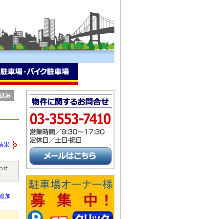
結果
わせ
補
追加