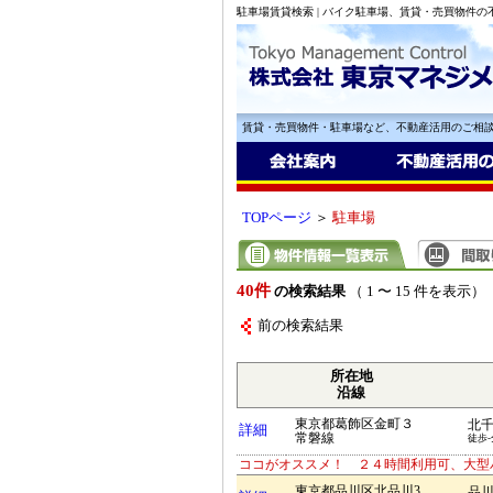
駐車場賃貸検索 | バイク駐車場、賃貸・売買物件
賃貸・売買物件・駐車場など、不動産活用のご相
TOPページ
＞
駐車場
40件
の検索結果
（ 1 〜 15 件を表示）
前の検索結果
所在地
沿線
東京都葛飾区金町３
北
詳細
常磐線
徒歩-
ココがオススメ！ ２４時間利用可、大型
東京都品川区北品川3
品