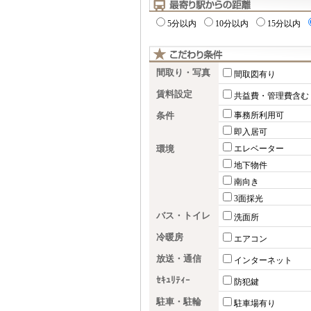
5分以内
10分以内
15分以内
間取り・写真
間取図有り
賃料設定
共益費・管理費含む
条件
事務所利用可
即入居可
環境
エレベーター
地下物件
南向き
3面採光
バス・トイレ
洗面所
冷暖房
エアコン
放送・通信
インターネット
ｾｷｭﾘﾃｨｰ
防犯鍵
駐車・駐輪
駐車場有り