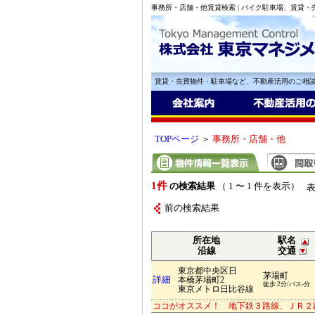
事務所・店舗・他賃貸検索 | バイク駐車場、賃貸
賃貸・売買物件・駐車場など、不動産活用のご相
TOPページ
＞
事務所・店舗・他
1件
の検索結果
（ 1 〜 1 件を表示）
前の検索結果
所在地
駅名
沿線
交通
東京都中央区日
茅場町
詳細
本橋茅場町2
徒歩 2分/バス-分
東京メトロ日比谷線
ココがオススメ！ 地下鉄３路線、ＪＲ２