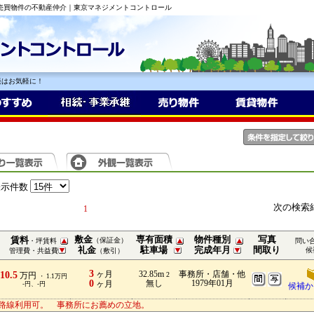
・売買物件の不動産仲介｜東京マネジメントコントロール
談はお気軽に！
表示件数
次の検索
1
敷金
専有面積
物件種別
写真
賃料
（保証金）
・坪賃料
問い
礼金
駐車場
完成年月
間取り
候
管理費・共益費
（敷引）
3
10.5
ヶ月
32.85m
事務所・店舗・他
2
万円
・ 1.1万円
0
無し
1979年01月
ヶ月
-円、-円
候補か
路線利用可。 事務所にお薦めの立地。