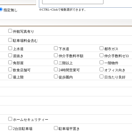
※CTRL+Clickで複数選択できます。
指定無し
外観写真有り
駐車場料金含む
上水道
下水道
都市ガス
居抜き
仲介手数料半額
仲介手数料ゼロ
角部屋
二階以上
一階物件
飲食店舗可
24時間営業可
オフィス向き
最上階
徒歩圏内
日当たり良好
ホームセキュリティー
2台目駐車場
駐車場平置き