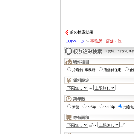
前の検索結果
TOPページ
＞
事務所・店舗・他
※賃料、こだわり条
貸店舗･事務所
店舗付住宅
倉
～
新築
〜5年
〜10年
指定無
2
2
m
〜
m