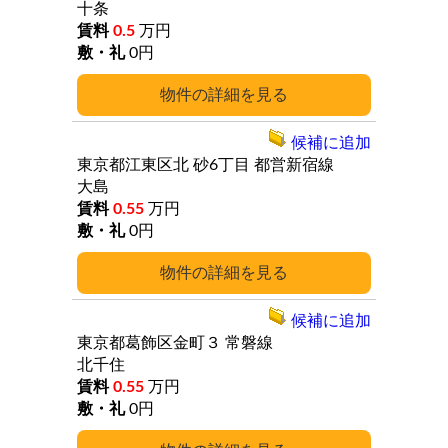
十条
0.5
万円
0円
詳細
候補に追加
東京都江東区北
砂6丁目
都営新宿線
大島
0.55
万円
0円
詳細
候補に追加
東京都葛飾区金町３
常磐線
北千住
0.55
万円
0円