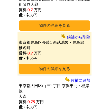
祖師谷大蔵
0.7
万円
0円
詳細
候補から削除
東京都豊島区長崎1
西武池袋・豊島線
椎名町
0.7
万円
0円
詳細
候補に追加
東京都大田区山
王1丁目
京浜東北・根岸
線
大森
0.75
万円
0円