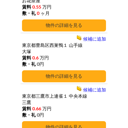
お花茶屋
0.55
万円
0
ヶ月
詳細
候補に追加
東京都豊島区西巣鴨１
山手線
大塚
0.6
万円
0円
詳細
候補に追加
東京都三鷹市上連雀１
中央本線
三鷹
0.66
万円
0円
詳細