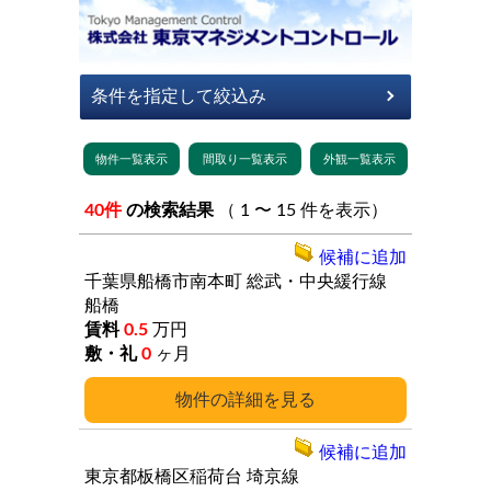
40件
の検索結果
（ 1 〜 15 件を表示）
候補に追加
千葉県船橋市南本町
総武・中央緩行線
船橋
0.5
万円
0
ヶ月
詳細
候補に追加
東京都板橋区稲荷台
埼京線