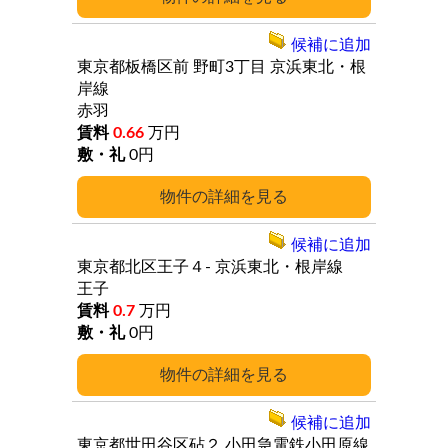
候補に追加
東京都板橋区前
野町3丁目
京浜東北・根
岸線
赤羽
0.66
万円
0円
詳細
候補に追加
東京都北区王子４-
京浜東北・根岸線
王子
0.7
万円
0円
詳細
候補に追加
東京都世田谷区砧２
小田急電鉄小田原線