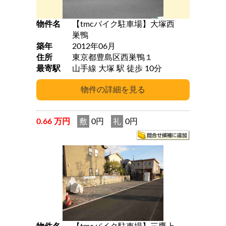
物件名
【tmcバイク駐車場】大塚西
巣鴨
築年
2012年06月
住所
東京都豊島区西巣鴨１
最寄駅
山手線 大塚 駅 徒歩 10分
0.66 万円
敷
0円
礼
0円