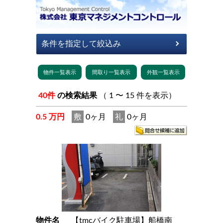
40件
の検索結果
（ 1 〜 15 件を表示）
0.5 万円
敷
0ヶ月
礼
0ヶ月
物件名
【tmcバイク駐車場】船橋南