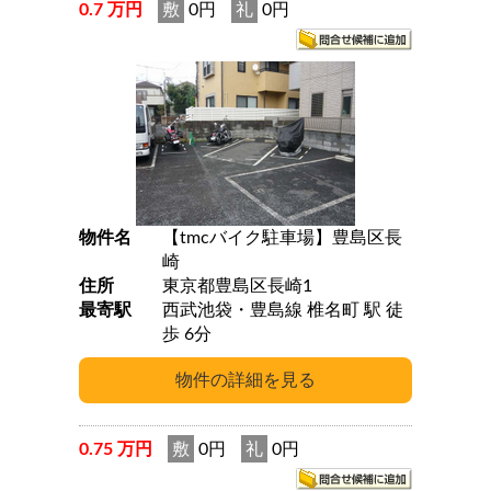
0.7 万円
敷
0円
礼
0円
物件名
【tmcバイク駐車場】豊島区長
崎
住所
東京都豊島区長崎1
最寄駅
西武池袋・豊島線 椎名町 駅 徒
歩 6分
0.75 万円
敷
0円
礼
0円