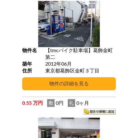
物件名
【tmcバイク駐車場】葛飾金町
第二
築年
2012年06月
住所
東京都葛飾区金町３丁目
0.55 万円
敷
0円
礼
0ヶ月