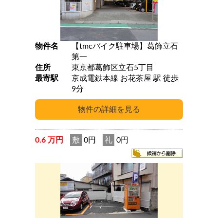
物件名
【tmcバイク駐車場】葛飾立石
第一
住所
東京都葛飾区立石5丁目
最寄駅
京成電鉄本線 お花茶屋 駅 徒歩
9分
0.6 万円
敷
0円
礼
0円