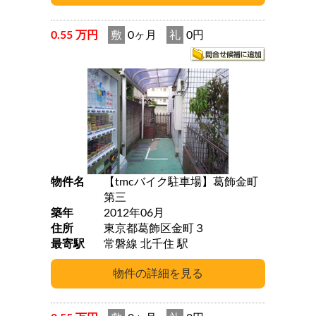
0.55 万円
敷
0ヶ月
礼
0円
物件名
【tmcバイク駐車場】葛飾金町
第三
築年
2012年06月
住所
東京都葛飾区金町３
最寄駅
常磐線 北千住 駅