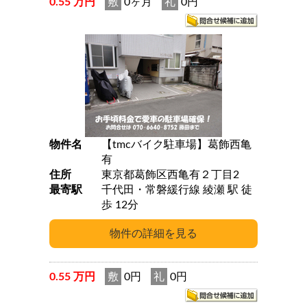
0.55 万円
敷
0ヶ月
礼
0円
物件名
【tmcバイク駐車場】葛飾西亀
有
住所
東京都葛飾区西亀有２丁目2
最寄駅
千代田・常磐緩行線 綾瀬 駅 徒
歩 12分
0.55 万円
敷
0円
礼
0円