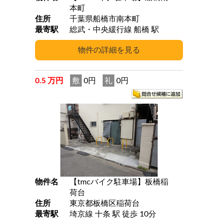
本町
住所
千葉県船橋市南本町
最寄駅
総武・中央緩行線 船橋 駅
0.5 万円
敷
0円
礼
0円
物件名
【tmcバイク駐車場】板橋稲
荷台
住所
東京都板橋区稲荷台
最寄駅
埼京線 十条 駅 徒歩 10分