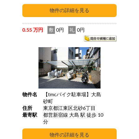
0.55 万円
敷
0円
礼
0円
物件名
【tmcバイク駐車場】大島
砂町
住所
東京都江東区北砂6丁目
最寄駅
都営新宿線 大島 駅 徒歩 10
分