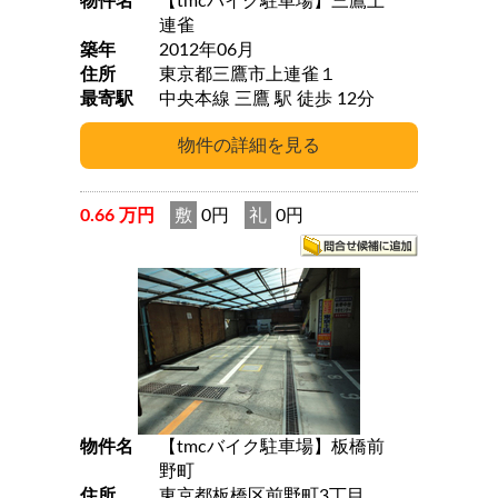
物件名
【tmcバイク駐車場】三鷹上
連雀
築年
2012年06月
住所
東京都三鷹市上連雀１
最寄駅
中央本線 三鷹 駅 徒歩 12分
0.66 万円
敷
0円
礼
0円
物件名
【tmcバイク駐車場】板橋前
野町
住所
東京都板橋区前野町3丁目