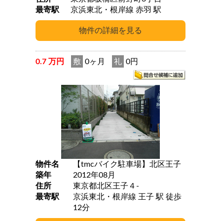
最寄駅
京浜東北・根岸線 赤羽 駅
0.7 万円
敷
0ヶ月
礼
0円
物件名
【tmcバイク駐車場】北区王子
築年
2012年08月
住所
東京都北区王子４-
最寄駅
京浜東北・根岸線 王子 駅 徒歩
12分