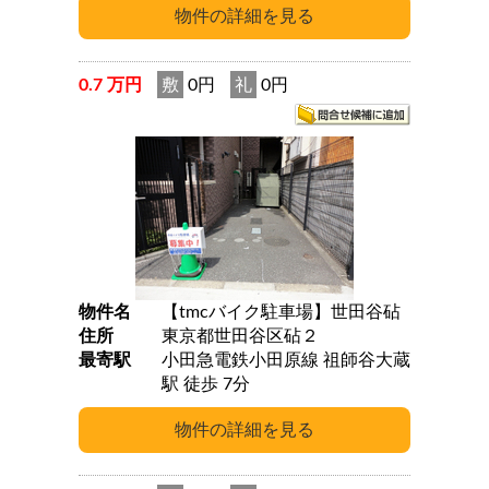
0.7 万円
敷
0円
礼
0円
物件名
【tmcバイク駐車場】世田谷砧
住所
東京都世田谷区砧２
最寄駅
小田急電鉄小田原線 祖師谷大蔵
駅 徒歩 7分