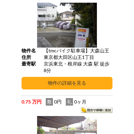
物件名
【tmcバイク駐車場】大森山王
住所
東京都大田区山王1丁目
最寄駅
京浜東北・根岸線 大森 駅 徒歩
8分
0.75 万円
敷
0円
礼
0ヶ月