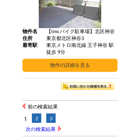
物件名
【tmcバイク駐車場】北区神谷
住所
東京都北区神谷3
最寄駅
東京メトロ南北線 王子神谷 駅
徒歩 9分
前の検索結果
1
2
3
次の検索結果