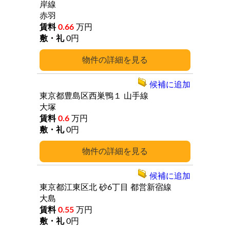
岸線
赤羽
0.66
万円
0円
詳細
候補に追加
東京都豊島区西巣鴨１
山手線
大塚
0.6
万円
0円
詳細
候補に追加
東京都江東区北
砂6丁目
都営新宿線
大島
0.55
万円
0円