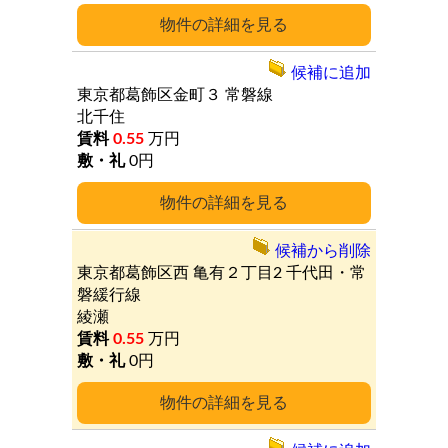
詳細
候補に追加
東京都葛飾区金町３
常磐線
北千住
0.55
万円
0円
詳細
候補から削除
東京都葛飾区西
亀有２丁目2
千代田・常
磐緩行線
綾瀬
0.55
万円
0円
詳細