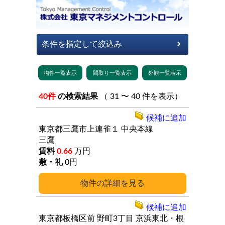
40件
の検索結果
（ 31 〜 40 件を表示）
候補に追加
東京都三鷹市上連雀１
中央本線
三鷹
0.66
万円
0円
詳細
候補に追加
東京都板橋区前
野町3丁目
京浜東北・根